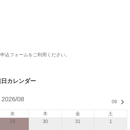
約申込フォームをご利用ください。
業日カレンダー
2026/08
keyboard_arrow_right
09
水
木
金
土
29
30
31
1