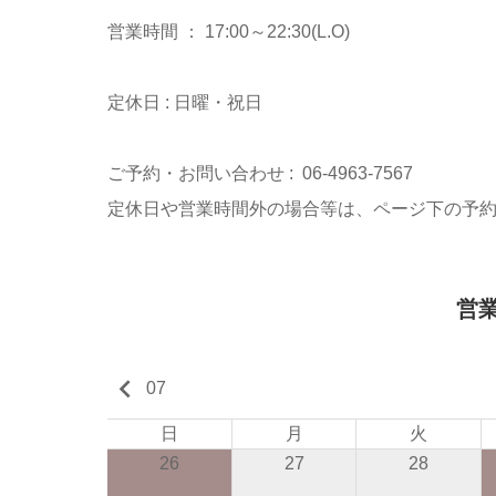
営業時間 ： 17:00～22:30(L.O)
定休日 : 日曜・祝日
ご予約・お問い合わせ : 06-4963-7567
定休日や営業時間外の場合等は、ページ下の予
営
keyboard_arrow_left
07
日
月
火
26
27
28