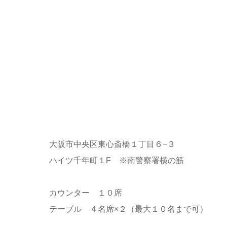
大阪市中央区東心斎橋１丁目６−３
ハイツ千年町１F ※南警察署横の筋
カウンター １０席
テーブル ４名席×２（最大１０名まで可）