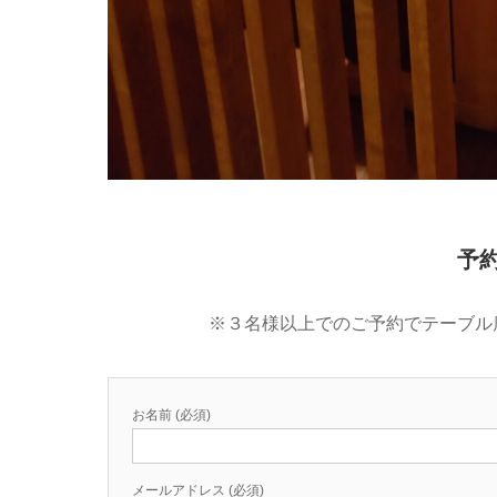
予
※３名様以上でのご予約でテーブル
お名前 (必須)
メールアドレス (必須)